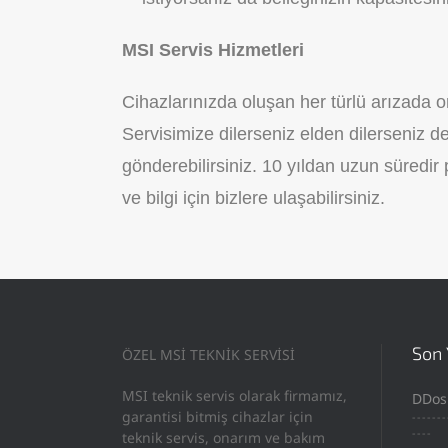
MSI Servis Hizmetleri
Cihazlarınızda oluşan her türlü arızada o
Servisimize dilerseniz elden dilerseniz d
gönderebilirsiniz. 10 yıldan uzun süredir
ve bilgi için bizlere ulaşabilirsiniz.
Son 
ÖZEL MSİ TEKNİK SERVİSİ
MSI teknik servis olarak firmamız,
DDos
garantisi bitmiş cihazlar için
-------
----
teknik servis, onarım ve bakım