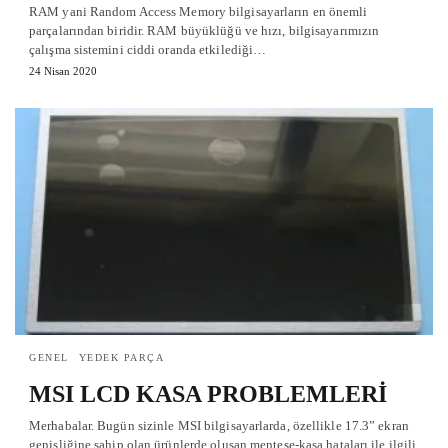
RAM yani Random Access Memory bilgisayarların en önemli
parçalarından biridir. RAM büyüklüğü ve hızı, bilgisayarımızın
çalışma sistemini ciddi oranda etkilediği…
24 Nisan 2020
GENEL
YEDEK PARÇA
MSI LCD KASA PROBLEMLERİ
Merhabalar. Bugün sizinle MSI bilgisayarlarda, özellikle 17.3” ekran
genişliğine sahip olan ürünlerde oluşan menteşe-kasa hataları ile ilgili